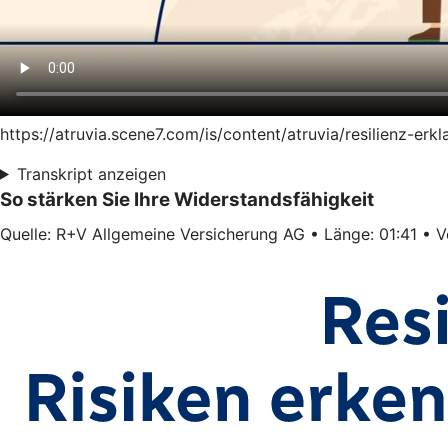
https://atruvia.scene7.com/is/content/atruvia/resilienz-er
Transkript anzeigen
So stärken Sie Ihre Widerstandsfähigkeit
Quelle: R+V Allgemeine Versicherung AG • Länge: 01:41 • Ve