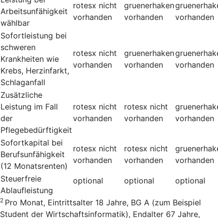
rotesx
nicht
gruenerhaken
gruenerhak
Arbeitsunfähigkeit
vorhanden
vorhanden
vorhanden
wählbar
Sofortleistung bei
schweren
rotesx
nicht
gruenerhaken
gruenerhak
Krankheiten wie
vorhanden
vorhanden
vorhanden
Krebs, Herzinfarkt,
Schlaganfall
Zusätzliche
Leistung im Fall
rotesx
nicht
rotesx
nicht
gruenerhak
der
vorhanden
vorhanden
vorhanden
Pflegebedürftigkeit
Sofortkapital bei
rotesx
nicht
rotesx
nicht
gruenerhak
Berufsunfähigkeit
vorhanden
vorhanden
vorhanden
(12 Monatsrenten)
Steuerfreie
optional
optional
optional
Ablaufleistung
2
Pro Monat, Eintrittsalter 18 Jahre, BG A (zum Beispiel
Student der Wirtschaftsinformatik), Endalter 67 Jahre,