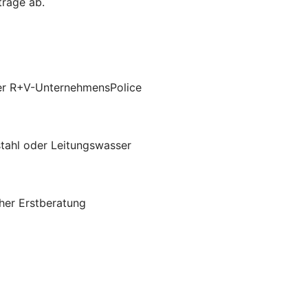
träge ab.
 der R+V-UnternehmensPolice
stahl oder Leitungswasser
cher Erstberatung