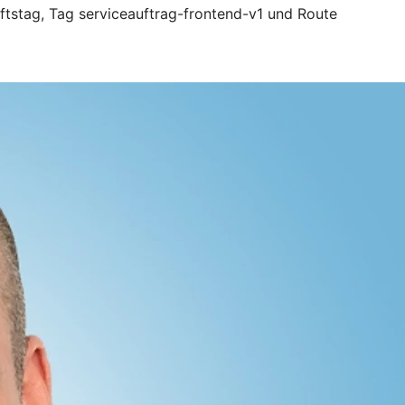
tstag, Tag serviceauftrag-frontend-v1 und Route