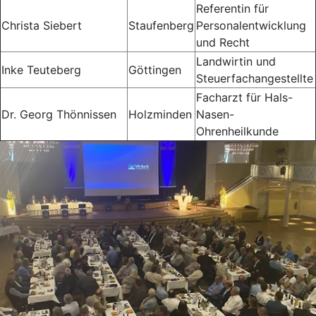
Referentin für
Christa Siebert
Staufenberg
Personalentwicklung
und Recht
Landwirtin und
Inke Teuteberg
Göttingen
Steuerfachangestellte
Facharzt für Hals-
Dr. Georg Thönnissen
Holzminden
Nasen-
Ohrenheilkunde