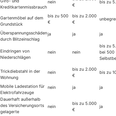
Giro- und
nein
bis zu 5
€
Kreditkartenmissbrauch
bis zu 500
bis zu 2.000
Gartenmöbel auf dem
unbegre
€
€
Grundstück
Überspannungsschäden
ja
ja
ja
durch Blitzeinschlag
bis zu 5
Eindringen von
nein
nein
bei 500
Niederschlägen
Selbstbe
bis zu 2.000
Trickdiebstahl in der
nein
bis zu 1
€
Wohnung
Mobile Ladestation für
nein
ja
ja
Elektrofahrzeuge
Dauerhaft außerhalb
bis zu 5.000
des Versicherungsorts
nein
ja
€
gelagerte