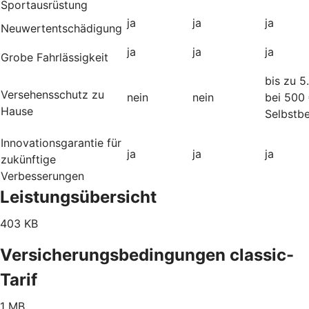
Sportausrüstung
ja
ja
ja
Neuwertentschädigung
ja
ja
ja
Grobe Fahrlässigkeit
bis zu 5
Versehensschutz zu
nein
nein
bei 500
Hause
Selbstbe
Innovationsgarantie für
ja
ja
ja
zukünftige
Verbesserungen
Leistungsübersicht
403 KB
Versicherungsbedingungen classic-
Tarif
1 MB