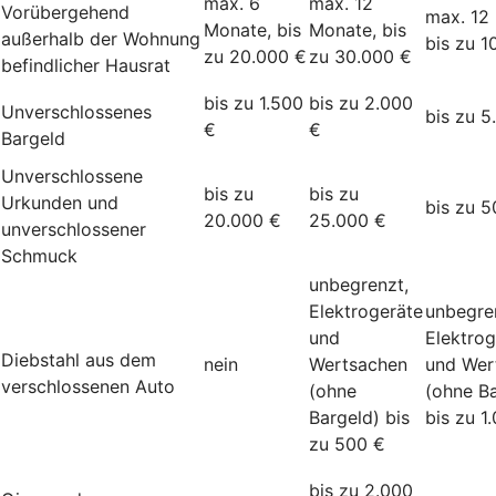
max. 6
max. 12
Vorübergehend
max. 12
Monate, bis
Monate, bis
außerhalb der Wohnung
bis zu 1
zu 20.000 €
zu 30.000 €
befindlicher Hausrat
bis zu 1.500
bis zu 2.000
Unverschlossenes
bis zu 5
€
€
Bargeld
Unverschlossene
bis zu
bis zu
Urkunden und
bis zu 5
20.000 €
25.000 €
unverschlossener
Schmuck
unbegrenzt,
Elektrogeräte
unbegre
und
Elektrog
Diebstahl aus dem
nein
Wertsachen
und Wer
verschlossenen Auto
(ohne
(ohne Ba
Bargeld) bis
bis zu 1
zu 500 €
bis zu 2.000