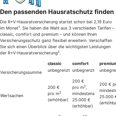
Den passenden Hausratschutz finden
Die R+V-Hausratversicherung startet schon bei 2,19 Euro
1
im Monat
. Sie haben die Wahl aus 3 verschieden Tarifen –
classic, comfort und premium – und können Ihren
Versicherungsschutz ganz flexibel erweitern. Verschaffen
Sie sich einen Überblick über die wichtigsten Leistungen
2
der R+V-Hausratversicherung
.
classic
comfort
premiu
unbegrenzt
unbegrenzt
unbegre
Versicherungssumme
200 €
200 € p
2
200 €
pro m
,
mindest
2
pro m
mindestens
Wertsachen
25.000 
(erhöhbar)
25.000 €
(erhöhba
(erhöhbar)