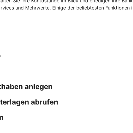
ehalten Sie Ihre Kontostände im Blick und erledigen Ihre B
ervices und Mehrwerte. Einige der beliebtesten Funktionen 
)
thaben anlegen
terlagen abrufen
n