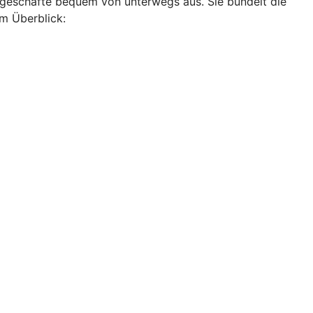
ankgeschäfte bequem von unterwegs aus. Sie bündelt die
im Überblick: