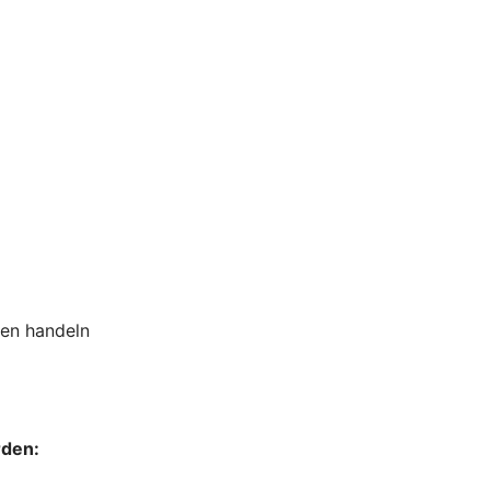
sen handeln
rden: