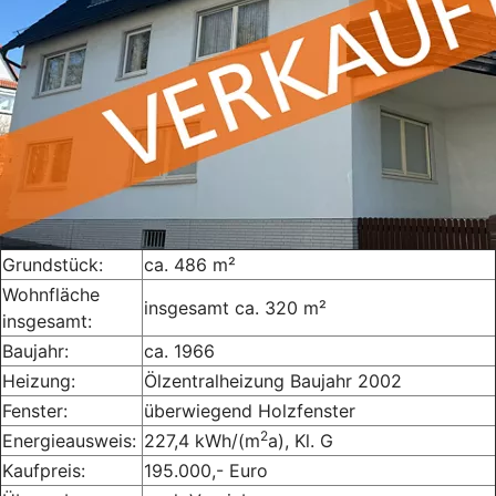
Grundstück:
ca. 486 m²
Wohnfläche
insgesamt ca. 320 m²
insgesamt:
Baujahr:
ca. 1966
Heizung:
Ölzentralheizung Baujahr 2002
Fenster:
überwiegend Holzfenster
2
Energieausweis:
227,4 kWh/(m
a), Kl. G
Kaufpreis:
195.000,- Euro