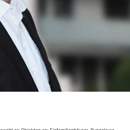
uswahl an Objekten an: Einfamilienhäuser, Bungalows,