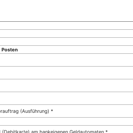
o Posten
erauftrag (Ausführung) *
d (Debitkarte) am bankeigenen Geldautomaten *