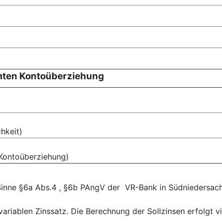
mten Kontoüberziehung
hkeit)
 Kontoüberziehung)
m Sinne §6a Abs.4 , §6b PAngV der VR-Bank in Südniedersach
riablen Zinssatz. Die Berechnung der Sollzinsen erfolgt vie