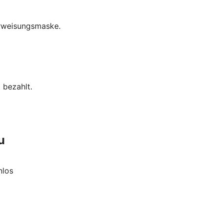
erweisungsmaske.
 bezahlt.
u
nlos